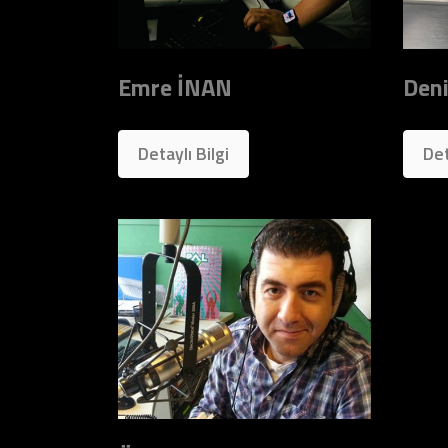
Emre İNAN
Den
Detaylı Bilgi
Det