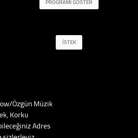
PROGRAMI GÖSTER
İSTEK
Slow/Özgün Müzik
ek, Korku
ileceğiniz Adres
e sizlerleyiz…