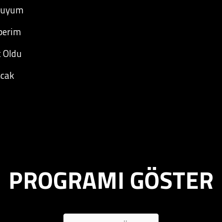
 Kuyum
berim
 Oldu
ncak
PROGRAMI GÖSTER